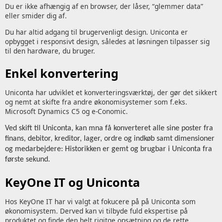
Du er ikke afhængig af en browser, der låser, “glemmer data”
eller smider dig af.
Du har altid adgang til brugervenligt design. Uniconta er
opbygget i responsivt design, således at løsningen tilpasser sig
til den hardware, du bruger.
Enkel konvertering
Uniconta har udviklet et konverteringsværktøj, der gør det sikkert
og nemt at skifte fra andre økonomisystemer som f.eks.
Microsoft Dynamics C5 og e-Conomic.
Ved skift til Uniconta, kan mna få konverteret alle sine poster fra
finans,
debitor, kreditor, lager, ordre og indkøb samt dimensioner
og medarbejdere: Historikken er gemt og brugbar i Uniconta fra
første sekund.
KeyOne IT og Uniconta
Hos KeyOne IT har vi valgt at fokucere på på Uniconta som
økonomisystem. Derved kan vi tilbyde fuld ekspertise på
produktet og finde den helt rigitge opsætning og de rette